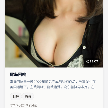
99:07
雾岛回响
雾岛回响是一部2022年前后完成的科幻作品，故事发生在
英国语境下，主线清晰、副线饱满。乌尔善执导本片，在场
面调度与表演节奏上保持一贯作者性，关键场次留白得当。
日韩
高清
张子枫在片中承担叙事驱动，李光洁、白宇分别提供反差与
喜剧/悬疑调剂（视场次而定）。整体完成度较高，适合周
2.9万
53个月前