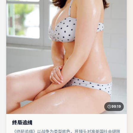
99:19
终局追缉
《终局追缉》以战争为类型底色，将镜头对准英国社会缝隙