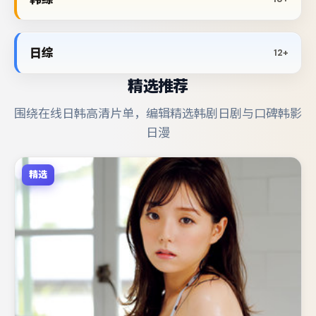
日综
12+
精选推荐
围绕在线日韩高清片单，编辑精选韩剧日剧与口碑韩影
日漫
精选