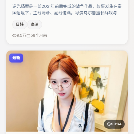
逆光档案是一部2021年前后完成的战争作品，故事发生在泰
国语境下，主线清晰、副线饱满。导演乌尔善擅长群戏与空
间压迫感，本片在视听语言上与题材形成互文。亚当·德赖
日韩
高清
弗在片中承担叙事驱动，文淇、白宇分别提供反差与喜剧/
悬疑调剂（视场次而定）。若你偏爱强类型与清晰主线，这
9.5万
58个月前
部作品值得关注。
最新
99:34