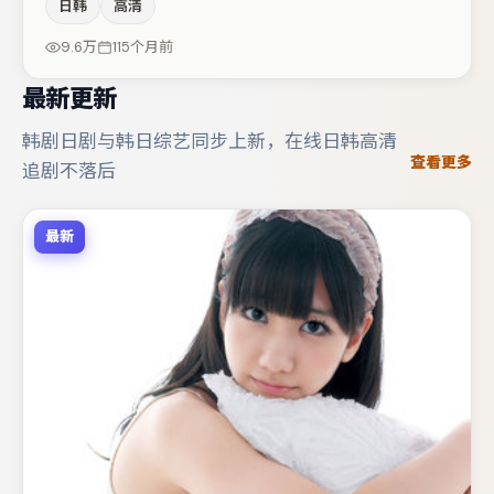
日韩
高清
演阵容包括王景春、杨幂、廖凡等，角色动机前后呼应，适
合喜欢抠台词与伏笔的观众。节奏紧凑、反转有度，值得列
9.6万
115个月前
入片单。
最新更新
韩剧日剧与韩日综艺同步上新，在线日韩高清
查看更多
追剧不落后
最新