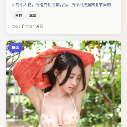
中的小人物，情绪克制而有后劲。贾樟柯把握商业节奏的同
时保留人物弧光，高潮戏信息密度高但不显凌乱。主演阵容
日韩
高清
包括李光洁、菅田将晖、廖凡等，角色动机前后呼应，适合
喜欢抠台词与伏笔的观众。若你偏爱强类型与清晰主线，这
5.2千
32个月前
部作品值得关注。
精选