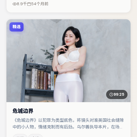
词与伏笔的观众。整体完成度较高，适合周末一口气追完。
8.9千
54个月前
精选
99:25
危城边界
《危城边界》以犯罪为类型底色，将镜头对准英国社会缝隙
中的小人物，情绪克制而有后劲。乌尔善执导本片，在场面
调度与表演节奏上保持一贯作者性，关键场次留白得当。主