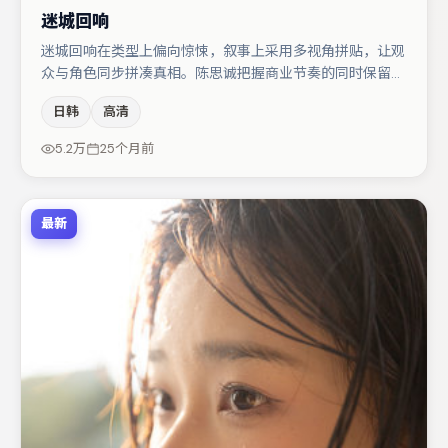
迷城回响
迷城回响在类型上偏向惊悚，叙事上采用多视角拼贴，让观
众与角色同步拼凑真相。陈思诚把握商业节奏的同时保留人
物弧光，高潮戏信息密度高但不显凌乱。亚当·德赖弗与咏
日韩
高清
梅的对手戏构成全片情感锚点，肖央则以细节塑造推动谜题
层层揭开。整体完成度较高，适合周末一口气追完。
5.2万
25个月前
最新