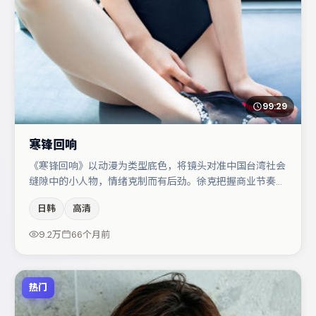
99:29
寒锋回响
《寒锋回响》以动漫为类型底色，将镜头对准中国台湾社会
缝隙中的小人物，情绪克制而有后劲。徐克把握商业节奏的
同时保留人物弧光，高潮戏信息密度高但不显凌乱。弗洛伦
日韩
高清
丝·皮尤在片中承担叙事驱动，沈腾、宋佳分别提供反差与
喜剧/悬疑调剂（视场次而定）。整体完成度较高，适合周
9.2万
66个月前
末一口气追完。
热门