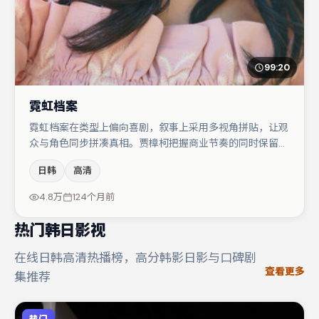
99:20
霓虹档案
霓虹档案在类型上偏向喜剧，叙事上采用多视角拼贴，让观
众与角色同步拼凑真相。贾樟柯把握商业节奏的同时保留人
物弧光，高潮戏信息密度高但不显凌乱。周冬雨在片中承担
日韩
高清
叙事驱动，胡歌、雷佳音分别提供反差与喜剧/悬疑调剂
（视场次而定）。节奏紧凑、反转有度，值得列入片单。
4.8万
124个月前
热门韩日影视
在线日韩高清热播榜，高分韩影日影与口碑剧
查看更多
集推荐