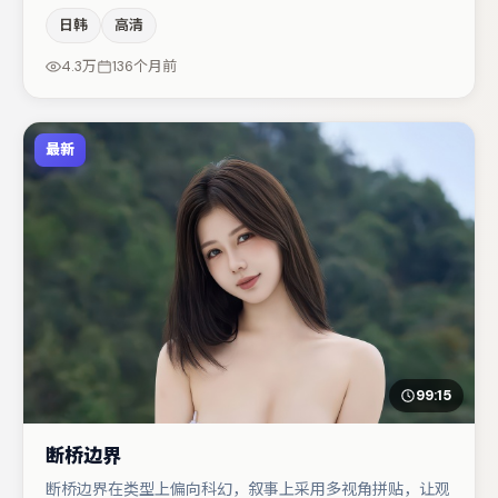
演节奏上保持一贯作者性，关键场次留白得当。主演阵容包
日韩
高清
括刘亦菲、廖凡、谭卓等，角色动机前后呼应，适合喜欢抠
台词与伏笔的观众。若你偏爱强类型与清晰主线，这部作品
4.3万
136个月前
值得关注。
最新
99:15
断桥边界
断桥边界在类型上偏向科幻，叙事上采用多视角拼贴，让观