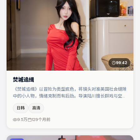
99:42
焚城追缉
《焚城追缉》以冒险为类型底色，将镜头对准英国社会缝隙
中的小人物，情绪克制而有后劲。导演陆川擅长群戏与空间
压迫感，本片在视听语言上与题材形成互文。段奕宏与金高
日韩
高清
银的对手戏构成全片情感锚点，于和伟则以细节塑造推动谜
题层层揭开。节奏紧凑、反转有度，值得列入片单。
9.5万
129个月前