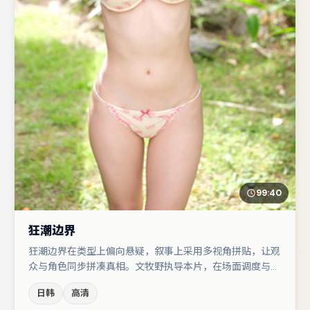
99:40
狂潮边界
狂潮边界在类型上偏向悬疑，叙事上采用多视角拼贴，让观
众与角色同步拼凑真相。文牧野执导本片，在场面调度与表
演节奏上保持一贯作者性，关键场次留白得当。主演阵容包
日韩
高清
括周迅、白宇、马丽等，角色动机前后呼应，适合喜欢抠台