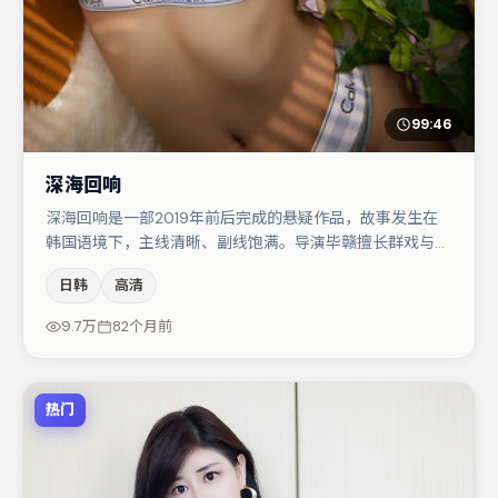
99:46
深海回响
深海回响是一部2019年前后完成的悬疑作品，故事发生在
韩国语境下，主线清晰、副线饱满。导演毕赣擅长群戏与空
间压迫感，本片在视听语言上与题材形成互文。沈腾在片中
日韩
高清
承担叙事驱动，周冬雨、雷佳音分别提供反差与喜剧/悬疑
调剂（视场次而定）。整体完成度较高，适合周末一口气追
9.7万
82个月前
完。
热门