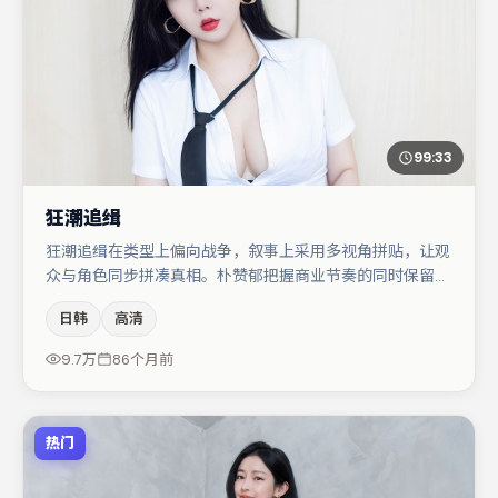
99:33
狂潮追缉
狂潮追缉在类型上偏向战争，叙事上采用多视角拼贴，让观
众与角色同步拼凑真相。朴赞郁把握商业节奏的同时保留人
物弧光，高潮戏信息密度高但不显凌乱。汤唯在片中承担叙
日韩
高清
事驱动，张译、谭卓分别提供反差与喜剧/悬疑调剂（视场
次而定）。若你偏爱强类型与清晰主线，这部作品值得关
9.7万
86个月前
注。
热门