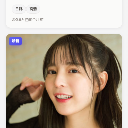
弧光，高潮戏信息密度高但不显凌乱。弗洛伦丝·皮尤在片
日韩
高清
中承担叙事驱动，蒋奇明、咏梅分别提供反差与喜剧/悬疑
调剂（视场次而定）。若你偏爱强类型与清晰主线，这部作
5.6万
81个月前
品值得关注。
最新