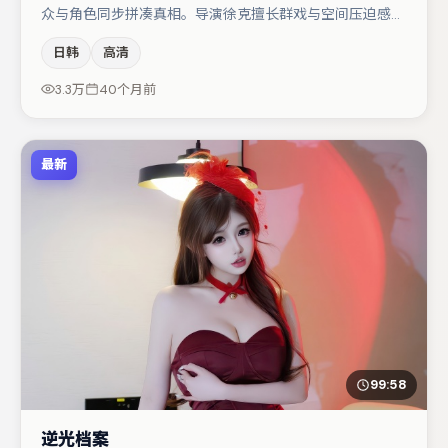
众与角色同步拼凑真相。导演徐克擅长群戏与空间压迫感，
本片在视听语言上与题材形成互文。主演阵容包括肖央、孔
日韩
高清
刘、任素汐等，角色动机前后呼应，适合喜欢抠台词与伏笔
的观众。节奏紧凑、反转有度，值得列入片单。
3.3万
40个月前
最新
99:58
逆光档案