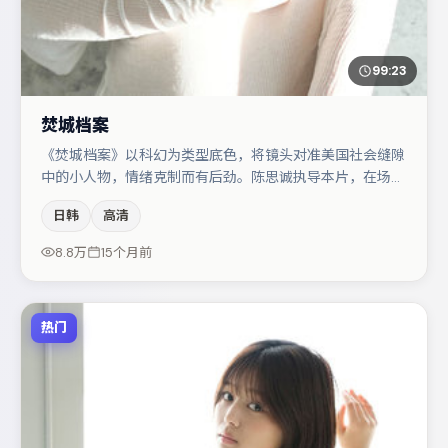
99:23
焚城档案
《焚城档案》以科幻为类型底色，将镜头对准美国社会缝隙
中的小人物，情绪克制而有后劲。陈思诚执导本片，在场面
调度与表演节奏上保持一贯作者性，关键场次留白得当。孔
日韩
高清
刘在片中承担叙事驱动，马丽、肖央分别提供反差与喜剧/
悬疑调剂（视场次而定）。整体完成度较高，适合周末一口
8.8万
15个月前
气追完。
热门