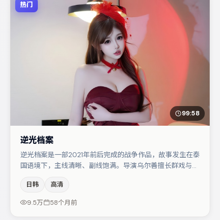
热门
99:58
逆光档案
逆光档案是一部2021年前后完成的战争作品，故事发生在泰
国语境下，主线清晰、副线饱满。导演乌尔善擅长群戏与空
间压迫感，本片在视听语言上与题材形成互文。亚当·德赖
日韩
高清
弗在片中承担叙事驱动，文淇、白宇分别提供反差与喜剧/
悬疑调剂（视场次而定）。若你偏爱强类型与清晰主线，这
9.5万
58个月前
部作品值得关注。