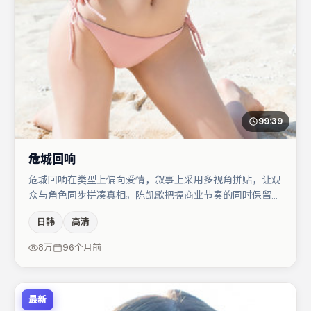
99:39
危城回响
危城回响在类型上偏向爱情，叙事上采用多视角拼贴，让观
众与角色同步拼凑真相。陈凯歌把握商业节奏的同时保留人
物弧光，高潮戏信息密度高但不显凌乱。主演阵容包括胡
日韩
高清
歌、河正宇、于和伟等，角色动机前后呼应，适合喜欢抠台
词与伏笔的观众。节奏紧凑、反转有度，值得列入片单。
8万
96个月前
最新