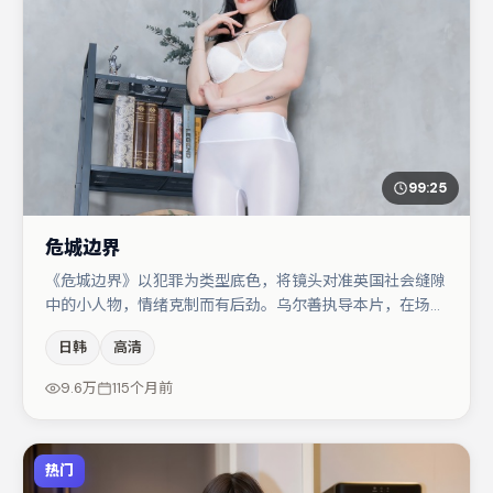
99:25
危城边界
《危城边界》以犯罪为类型底色，将镜头对准英国社会缝隙
中的小人物，情绪克制而有后劲。乌尔善执导本片，在场面
调度与表演节奏上保持一贯作者性，关键场次留白得当。主
日韩
高清
演阵容包括王景春、杨幂、廖凡等，角色动机前后呼应，适
合喜欢抠台词与伏笔的观众。节奏紧凑、反转有度，值得列
9.6万
115个月前
入片单。
热门